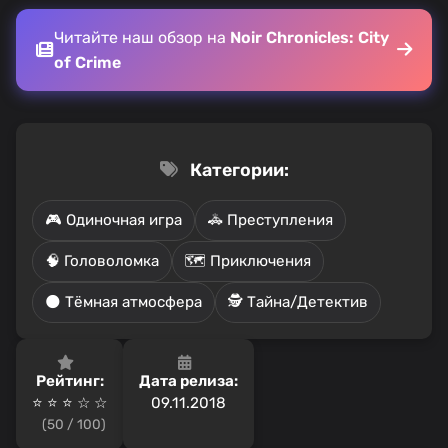
Читайте наш обзор на
Noir Chronicles: City
of Crime
Категории:
🎮 Одиночная игра
🚓 Преступления
🧠 Головоломка
🗺️ Приключения
🌑 Тёмная атмосфера
🕵️ Тайна/Детектив
Рейтинг:
Дата релиза:
⭐ ⭐ ⭐️ ☆ ☆
09.11.2018
(50 / 100)