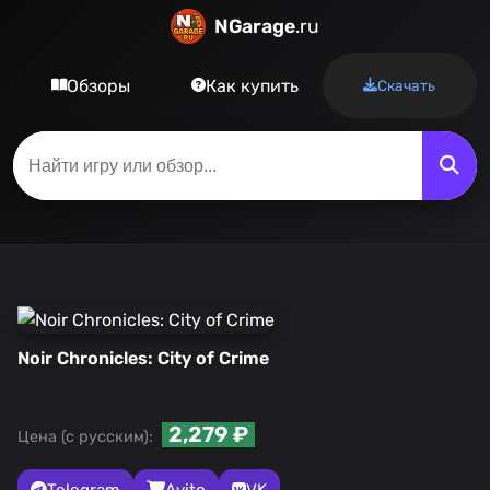
NGarage
.ru
Обзоры
Как купить
Скачать
Noir Chronicles: City of Crime
2,279 ₽
Цена (с русским):
Telegram
Avito
VK