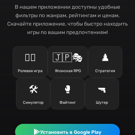
В нашем приложении доступны удобные
фильтры по жанрам, рейтингам и ценам.
Скачайте приложение, чтобы быстро находить
игры по вашим предпочтениям!
🧙‍♂️
🇯🇵🎭
♟️
Ролевая игра
Японская RPG
Стратегия
🛠️
🥊
🔫
Симулятор
Файтинг
Шутер
Установить в Google Play