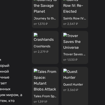
Journey to the Savage Planet
Saints Row IV: Re-Elected
от 1,370 ₽
от 2,547 ₽
Crashlands
от 2,279 ₽
Trover Saves the Universe
и
от 1,530 ₽
торый
анной
ичные
гает
Quest Hunter
ванных
от 3,360 ₽
им миром, а
Tales From Space: Mutant Blobs Attack
тем, кто
от 1,391 ₽