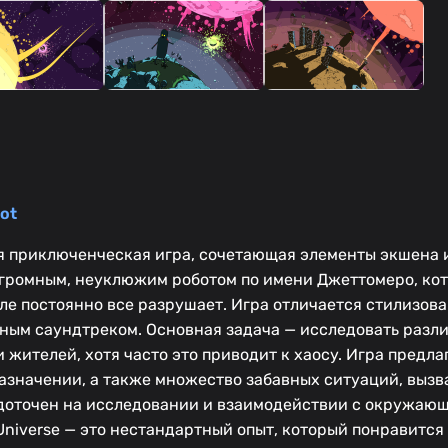
ot
ьная приключенческая игра, сочетающая элементы экшена 
огромным, неуклюжим роботом по имени Джеттомеро, ко
еле постоянно все разрушает. Игра отличается стилизов
ным саундтреком. Основная задача — исследовать разл
 жителей, хотя часто это приводит к хаосу. Игра предла
азначении, а также множество забавных ситуаций, выз
едоточен на исследовании и взаимодействии с окружающ
 Universe — это нестандартный опыт, который понравится 