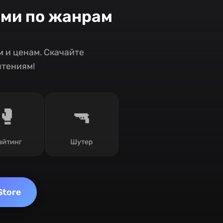
ами по жанрам
 и ценам. Скачайте
чтениям!
🥊
🔫
айтинг
Шутер
Store