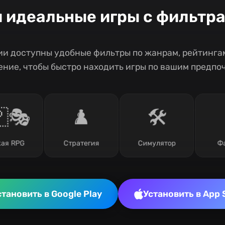
и идеальные игры с фильтр
и доступны удобные фильтры по жанрам, рейтингам
ние, чтобы быстро находить игры по вашим предпо
🎭
♟️
🛠️
ая RPG
Стратегия
Симулятор
Ф
становить в Google Play
Установить в App 