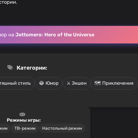
стории.
зор на
Jettomero: Hero of the Universe
Категории:
тяшный стиль
😂 Юмор
⚔️ Экшен
🗺️ Приключения
Режимы игры:
ежим
ТВ-режим
Настольный режим