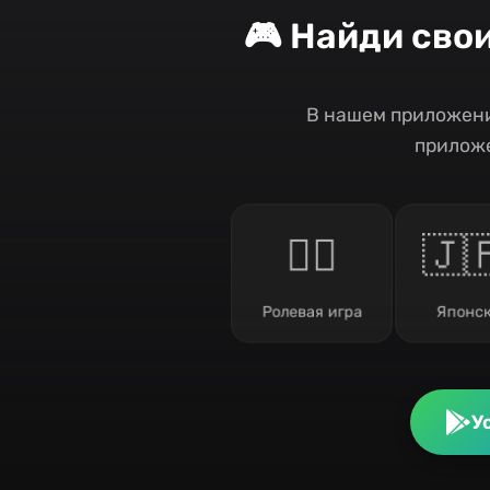
🎮 Найди сво
В нашем приложени
приложе
🧙‍♂️
🇯
Ролевая игра
Японск
У