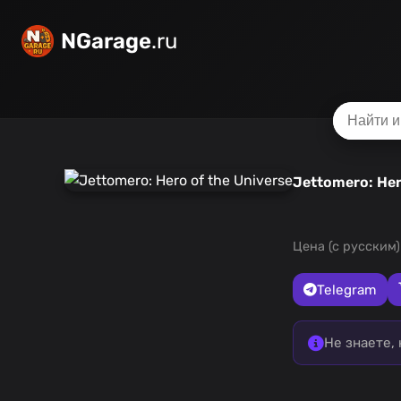
NGarage
.ru
Jettomero: Her
Цена (с русским)
Telegram
Не знаете,