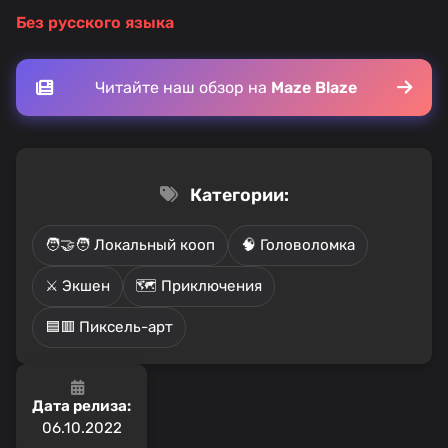
Без русского языка
Читайте наш обзор на
Maze Blaze
Категории:
🧑‍🤝‍🧑 Локальный кооп
🧠 Головоломка
⚔️ Экшен
🗺️ Приключения
🟦🟥 Пиксель-арт
Дата релиза:
06.10.2022