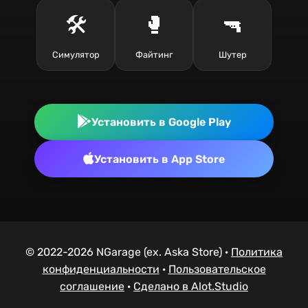
🛠️
🥊
🔫
Симулятор
Файтинг
Шутер
Установить в Google Play
Установить в App Store
© 2022-2026 NGarage (ex. Aska Store) ·
Политика
конфиденциальности
·
Пользовательское
соглашение
·
Сделано в Alot.Studio