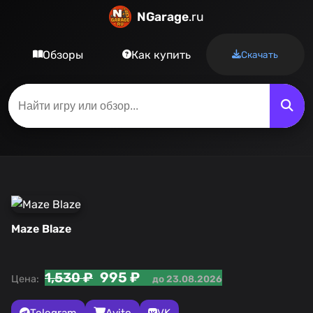
NGarage
.ru
Обзоры
Как купить
Скачать
Maze Blaze
995 ₽
1,530 ₽
Цена:
до 23.08.2026
Telegram
Avito
VK