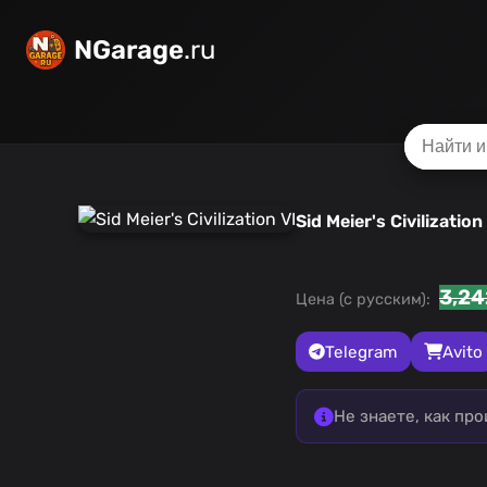
NGarage
.ru
Sid Meier's Civilization
3,24
Цена (с русским):
Telegram
Avito
Не знаете, как пр