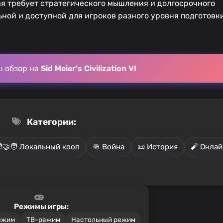
орая требует стратегического мышления и долгосрочного
ьной и доступной для игроков разного уровня подготовки
ш обзор на
Sid Meier's Civilization VI
Категории:
‍🤝‍🧑 Локальный кооп
🪖 Война
📜 История
🧨 Онлай
Режимы игры:
ежим
ТВ-режим
Настольный режим