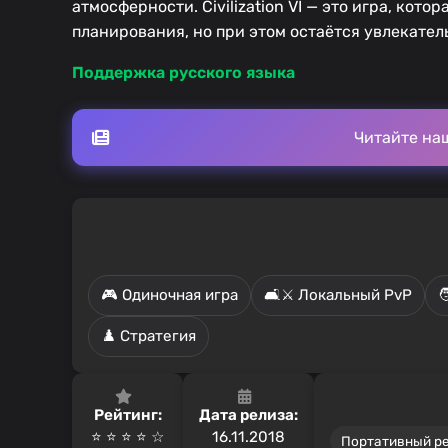
атмосферности. Civilization VI — это игра, кот
планирования, но при этом остаётся увлекател
Поддержка русского языка
Читайте на
🎮 Одиночная игра
🛋️⚔️ Локальный PvP

♟️ Стратегия
Рейтинг:
Дата релиза:
⭐ ⭐ ⭐ ⭐️ ☆
16.11.2018
Портативный р