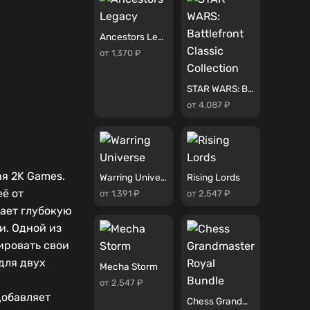
Ancestors Legacy
от 1,370 ₽
STAR WARS: Battlefront Classic Collection
от 4,087 ₽
ая 2K Games.
Warring Universe
Rising Lords
её от
от 1,391 ₽
от 2,547 ₽
гает глубокую
и. Одной из
зировать свои
для двух
Mecha Storm
от 2,547 ₽
добавляет
Chess Grandmaster Royal Bundle