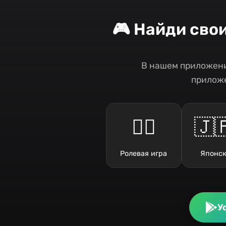
🎮 Найди сво
В нашем приложени
приложе
🧙‍♂️
🇯
Ролевая игра
Японск
У