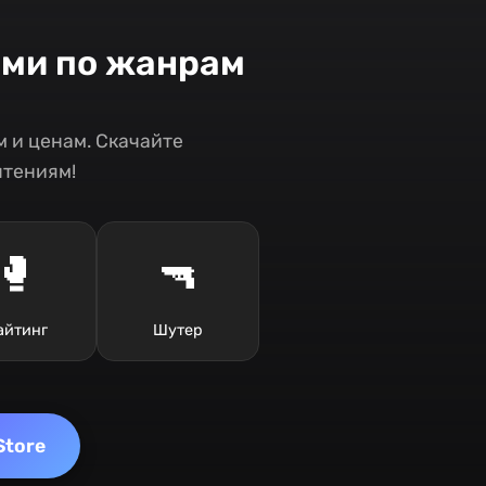
ами по жанрам
 и ценам. Скачайте
чтениям!
🥊
🔫
айтинг
Шутер
Store