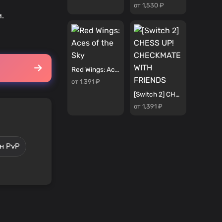
от 1,530 ₽
.
Red Wings: Aces of the Sky
от 1,391 ₽
[Switch 2] CHESS UP! CHECKMATE WITH FRIENDS
от 1,391 ₽
н PvP