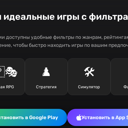
и идеальные игры с фильтр
и доступны удобные фильтры по жанрам, рейтингам
ние, чтобы быстро находить игры по вашим предпо
🎭
♟️
🛠️
ая RPG
Стратегия
Симулятор
Ф
становить в Google Play
Установить в App 