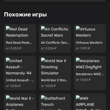
Похожие игры
Red Dead Redemption
Air Conflicts: Secret Wars
Virtuous Western
от 3,253 ₽
от 2,226 ₽
от 1,391 ₽
Warplanes: WW2 Dogfight
от 1,530 ₽
United Assault - Normandy '44
World War II Shooting Simulator
от 1,530 ₽
от 1,530 ₽