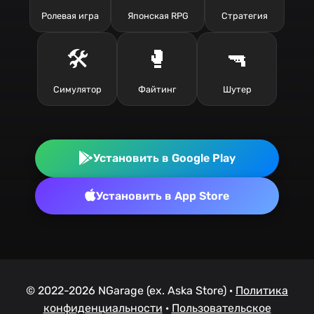
Ролевая игра
Японская RPG
Стратегия
🛠️
🥊
🔫
Симулятор
Файтинг
Шутер
Установить в Google Play
Установить в App Store
© 2022-2026 NGarage (ex. Aska Store) ·
Политика
конфиденциальности
·
Пользовательское