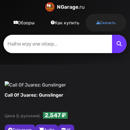
NGarage
.ru
Обзоры
Как купить
Скачать
Call Of Juarez: Gunslinger
2,547 ₽
Цена (с русским):
Telegram
Avito
VK