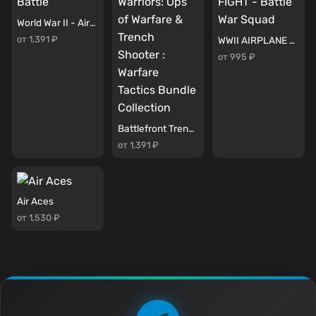
World War II - Airplanes Battle
от 1,391 ₽
WWII AIRPLANE FIGHT - Battle War Squad
от 995 ₽
Battlefront Trench Warriors: Ops of Warfare & Trench Shooter : Warfare Tactics Bundle Collection
от 1,391 ₽
Air Aces
от 1,530 ₽