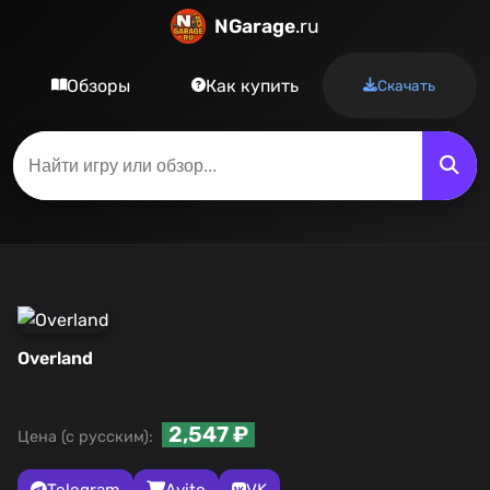
NGarage
.ru
Обзоры
Как купить
Скачать
Overland
2,547 ₽
Цена (с русским):
Telegram
Avito
VK