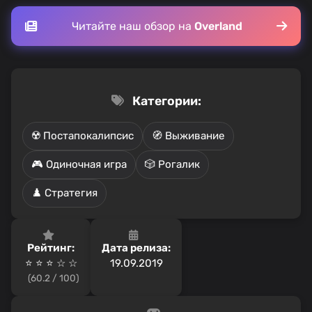
Читайте наш обзор на
Overland
Категории:
☢️ Постапокалипсис
🧭 Выживание
🎮 Одиночная игра
🎲 Рогалик
♟️ Стратегия
Рейтинг:
Дата релиза:
⭐ ⭐ ⭐ ☆ ☆
19.09.2019
(60.2 / 100)