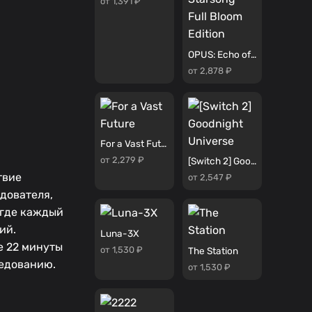
от 1,391 ₽
OPUS: Echo of Starsong - Full Bloom Edition
от 2,878 ₽
For a Vast Future
от 2,279 ₽
[Switch 2] Goodnight Universe
твие
от 2,547 ₽
дователя,
 где каждый
ий.
Luna-3X
е 22 минуты
от 1,530 ₽
The Station
ледованию.
от 1,530 ₽