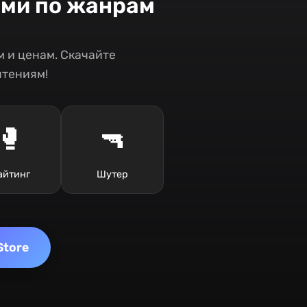
ами по жанрам
 и ценам. Скачайте
чтениям!
🥊
🔫
айтинг
Шутер
Store