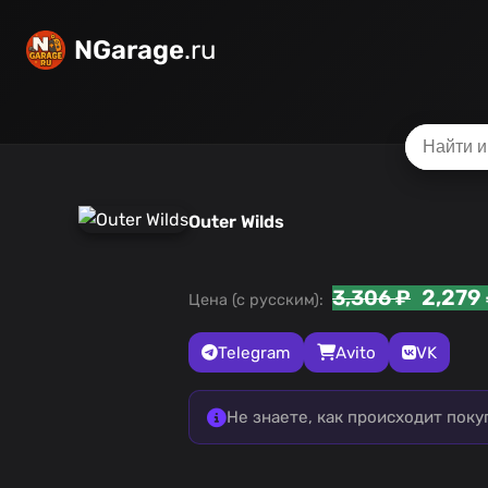
NGarage
.ru
Outer Wilds
2,279
3,306 ₽
Цена (с русским):
Telegram
Avito
VK
Не знаете, как происходит пок