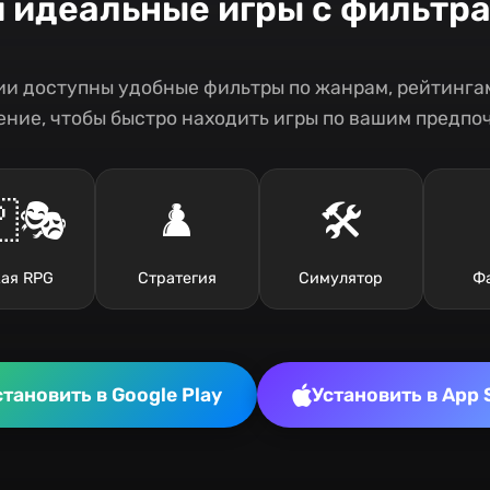
и идеальные игры с фильтр
и доступны удобные фильтры по жанрам, рейтингам
ние, чтобы быстро находить игры по вашим предпо
🎭
♟️
🛠️
ая RPG
Стратегия
Симулятор
Ф
становить в Google Play
Установить в App 