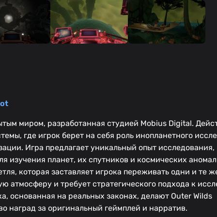
ot
ытым миром, разработанная студией Mobius Digital. Дейс
емы, где игрок берет на себя роль инопланетного иссле
ации. Игра предлагает уникальный опыт исследования,
ля изучения планет, их спутников и космических аномал
ля, которая заставляет игрока переживать одни и те ж
ую атмосферу и требует стратегического подхода к исс
а, основанная на реальных законах, делают Outer Wilds
о наград за оригинальный геймплей и нарратив.