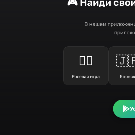
🎮 Найди сво
В нашем приложени
приложе
🧙‍♂️
🇯
Ролевая игра
Японск
У