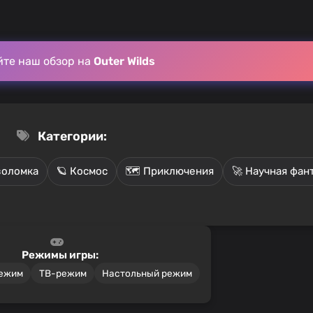
йте наш обзор на
Outer Wilds
Категории:
воломка
🪐 Космос
🗺️ Приключения
🚀 Научная фан
Режимы игры:
режим
ТВ-режим
Настольный режим