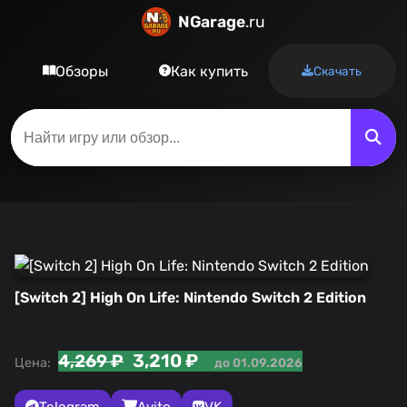
NGarage
.ru
Обзоры
Как купить
Скачать
[Switch 2] High On Life: Nintendo Switch 2 Edition
3,210 ₽
4,269 ₽
Цена:
до 01.09.2026
Telegram
Avito
VK