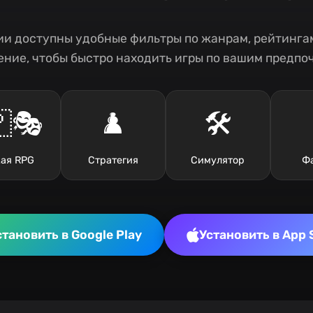
и доступны удобные фильтры по жанрам, рейтингам
ние, чтобы быстро находить игры по вашим предпо
🎭
♟️
🛠️
ая RPG
Стратегия
Симулятор
Ф
становить в Google Play
Установить в App 