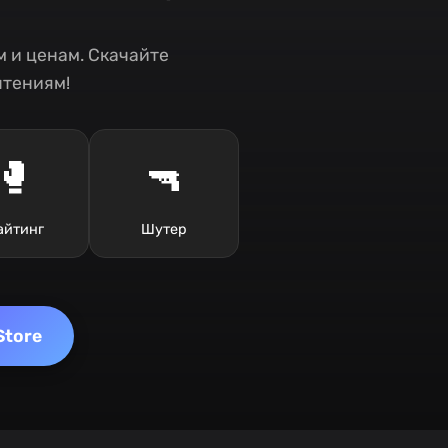
 и ценам. Скачайте
чтениям!
🥊
🔫
айтинг
Шутер
Store