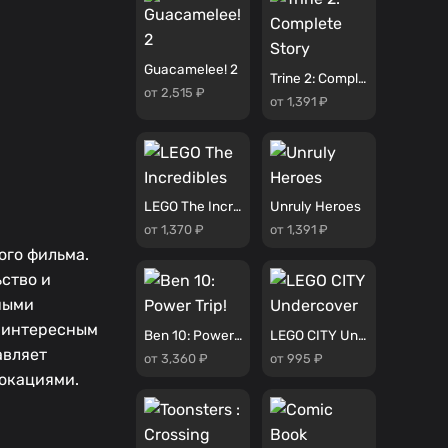
Guacamelee! 2
Trine 2: Complete Story
от 2,515 ₽
от 1,391 ₽
LEGO The Incredibles
Unruly Heroes
от 1,370 ₽
от 1,391 ₽
ого фильма.
ьство и
ными
о интересным
Ben 10: Power Trip!
LEGO CITY Undercover
авляет
от 3,360 ₽
от 995 ₽
локациями.