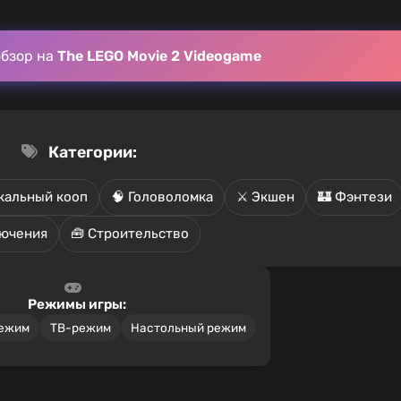
обзор на
The LEGO Movie 2 Videogame
Категории:
Локальный кооп
🧠 Головоломка
⚔️ Экшен
🏰 Фэнтези
лючения
🧰 Строительство
Режимы игры:
режим
ТВ-режим
Настольный режим