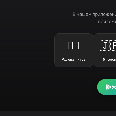
В нашем приложени
приложе
🧙‍♂️
🇯
Ролевая игра
Японск
У