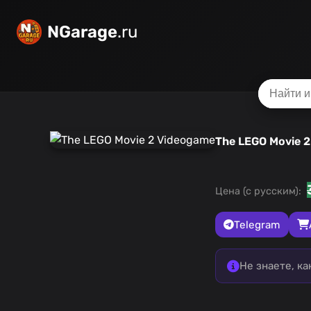
NGarage
.ru
The LEGO Movie 
Цена (с русским):
Telegram
Не знаете, к