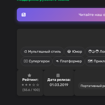
Читайте наш 
🎨 Мультяшный стиль
😂 Юмор
🧑‍🤝‍🧑 
🦸‍♂️ Супергерои
🦘 Платформер
🗺️ Прик
Рейтинг:
Дата релиза:
⭐ ⭐ ⭐️ ☆ ☆
01.03.2019
Портативный 
(55.6 / 100)